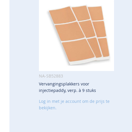
NA-SB52883
Vervangingsplakkers voor
VOEG
injectiepaddy, verp. à 9 stuks
TOE
AAN
Log in met je account om de prijs te
VERLANGLIJST
bekijken.