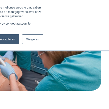
Inloggen account
 je met onze website omgaat en
alyse en meetgegevens over onze
 die we gebruiken.
Contact
 browser geplaatst om te
Accepteren
Weigeren