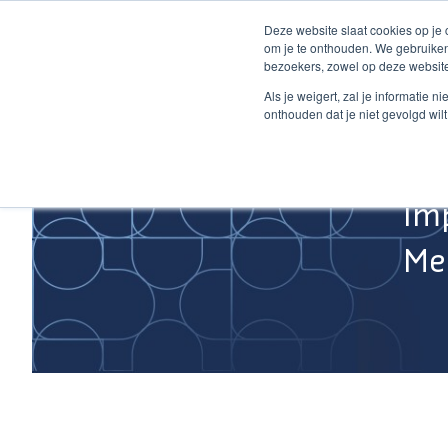
Ga
Deze website slaat cookies op je
naar
om je te onthouden. We gebruiken
de
bezoekers, zowel op deze website
inhoud
Home
Als je weigert, zal je informatie 
onthouden dat je niet gevolgd wil
Im
Med