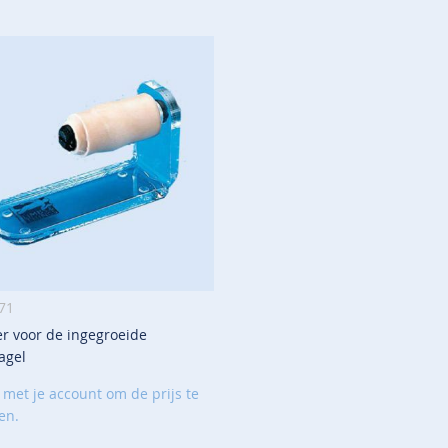
nkelwagen
71
r voor de ingegroeide
VOEG
agel
TOE
AAN
 met je account om de prijs te
VERLANGLIJST
en.