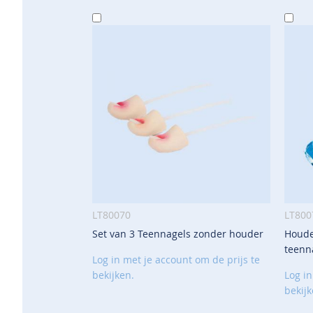
In
In
Winkelwagen
Wi
LT80070
LT800
Set van 3 Teennagels zonder houder
Houde
VOEG
teenn
TOE
Log in met je account om de prijs te
AAN
bekijken.
Log in
VERLANGLIJST
bekijk