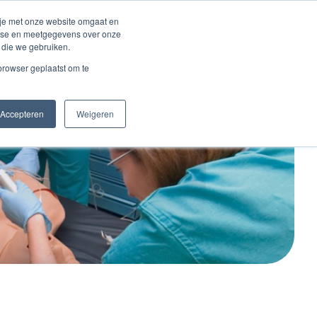
Inloggen account
 je met onze website omgaat en
alyse en meetgegevens over onze
 die we gebruiken.
Contact
 browser geplaatst om te
Accepteren
Weigeren