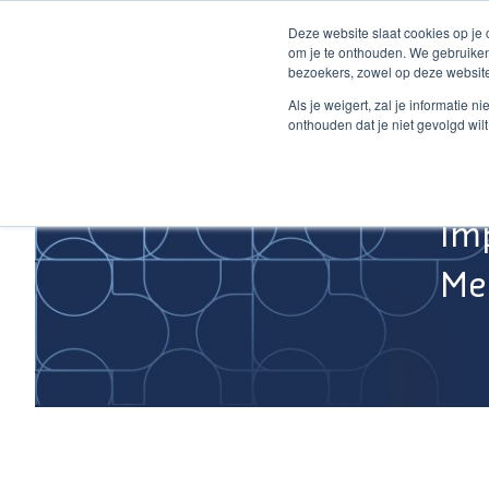
Ga
Deze website slaat cookies op je
naar
om je te onthouden. We gebruiken
de
bezoekers, zowel op deze website
inhoud
Home
Als je weigert, zal je informatie 
onthouden dat je niet gevolgd wil
Im
Med