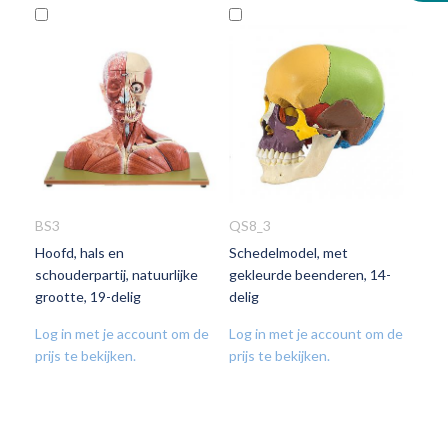
In
In
Winkelwagen
Winkelwagen
BS3
QS8_3
Hoofd, hals en
Schedelmodel, met
VOEG
VOEG
schouderpartij, natuurlijke
gekleurde beenderen, 14-
TOE
TOE
grootte, 19-delig
delig
AAN
AAN
VERLANGLIJST
VERLANGLIJST
Log in met je account om de
Log in met je account om de
prijs te bekijken.
prijs te bekijken.