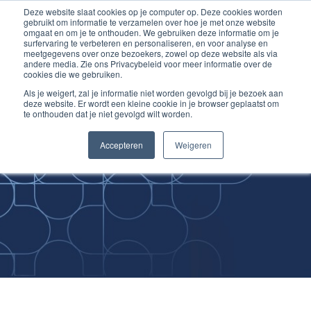
Deze website slaat cookies op je computer op. Deze cookies worden
Ga
Inloggen account
gebruikt om informatie te verzamelen over hoe je met onze website
naar
omgaat en om je te onthouden. We gebruiken deze informatie om je
surfervaring te verbeteren en personaliseren, en voor analyse en
de
meetgegevens over onze bezoekers, zowel op deze website als via
inhoud
andere media. Zie ons Privacybeleid voor meer informatie over de
cookies die we gebruiken.
Als je weigert, zal je informatie niet worden gevolgd bij je bezoek aan
deze website. Er wordt een kleine cookie in je browser geplaatst om
te onthouden dat je niet gevolgd wilt worden.
Improving
Accepteren
Weigeren
Medical Skills