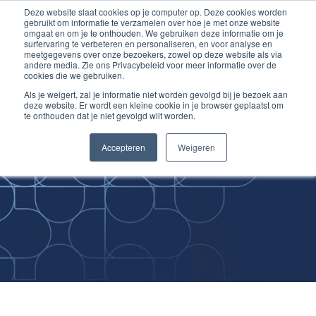
Deze website slaat cookies op je computer op. Deze cookies worden
Ga
Inloggen account
gebruikt om informatie te verzamelen over hoe je met onze website
naar
omgaat en om je te onthouden. We gebruiken deze informatie om je
surfervaring te verbeteren en personaliseren, en voor analyse en
de
meetgegevens over onze bezoekers, zowel op deze website als via
inhoud
andere media. Zie ons Privacybeleid voor meer informatie over de
cookies die we gebruiken.
Als je weigert, zal je informatie niet worden gevolgd bij je bezoek aan
deze website. Er wordt een kleine cookie in je browser geplaatst om
te onthouden dat je niet gevolgd wilt worden.
Improving
Accepteren
Weigeren
Medical Skills