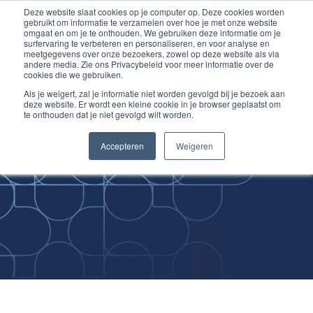
Deze website slaat cookies op je computer op. Deze cookies worden
Ga
Inloggen account
gebruikt om informatie te verzamelen over hoe je met onze website
naar
omgaat en om je te onthouden. We gebruiken deze informatie om je
surfervaring te verbeteren en personaliseren, en voor analyse en
de
meetgegevens over onze bezoekers, zowel op deze website als via
inhoud
andere media. Zie ons Privacybeleid voor meer informatie over de
cookies die we gebruiken.
Als je weigert, zal je informatie niet worden gevolgd bij je bezoek aan
deze website. Er wordt een kleine cookie in je browser geplaatst om
te onthouden dat je niet gevolgd wilt worden.
Improving
Accepteren
Weigeren
Medical Skills