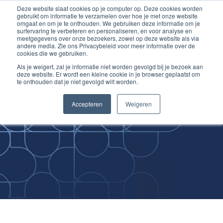
Deze website slaat cookies op je computer op. Deze cookies worden
Ga
Inloggen account
gebruikt om informatie te verzamelen over hoe je met onze website
naar
omgaat en om je te onthouden. We gebruiken deze informatie om je
surfervaring te verbeteren en personaliseren, en voor analyse en
de
meetgegevens over onze bezoekers, zowel op deze website als via
inhoud
andere media. Zie ons Privacybeleid voor meer informatie over de
cookies die we gebruiken.
Als je weigert, zal je informatie niet worden gevolgd bij je bezoek aan
deze website. Er wordt een kleine cookie in je browser geplaatst om
te onthouden dat je niet gevolgd wilt worden.
Improving
Accepteren
Weigeren
Medical Skills