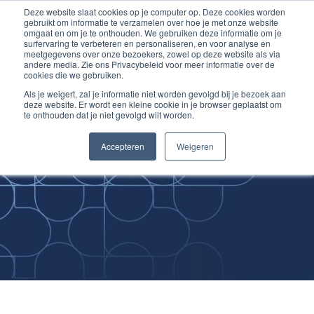
Deze website slaat cookies op je computer op. Deze cookies worden
Ga
Inloggen account
gebruikt om informatie te verzamelen over hoe je met onze website
naar
omgaat en om je te onthouden. We gebruiken deze informatie om je
surfervaring te verbeteren en personaliseren, en voor analyse en
de
meetgegevens over onze bezoekers, zowel op deze website als via
inhoud
andere media. Zie ons Privacybeleid voor meer informatie over de
cookies die we gebruiken.
Als je weigert, zal je informatie niet worden gevolgd bij je bezoek aan
deze website. Er wordt een kleine cookie in je browser geplaatst om
te onthouden dat je niet gevolgd wilt worden.
Improving
Accepteren
Weigeren
Medical Skills