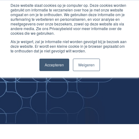
Deze website slaat cookies op je computer op. Deze cookies worden
Ga
Inloggen account
gebruikt om informatie te verzamelen over hoe je met onze website
naar
omgaat en om je te onthouden. We gebruiken deze informatie om je
surfervaring te verbeteren en personaliseren, en voor analyse en
de
meetgegevens over onze bezoekers, zowel op deze website als via
inhoud
andere media. Zie ons Privacybeleid voor meer informatie over de
cookies die we gebruiken.
Als je weigert, zal je informatie niet worden gevolgd bij je bezoek aan
deze website. Er wordt een kleine cookie in je browser geplaatst om
te onthouden dat je niet gevolgd wilt worden.
Improving
Accepteren
Weigeren
Medical Skills