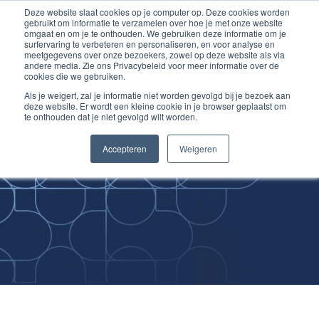
Deze website slaat cookies op je computer op. Deze cookies worden
Ga
Inloggen account
gebruikt om informatie te verzamelen over hoe je met onze website
naar
omgaat en om je te onthouden. We gebruiken deze informatie om je
surfervaring te verbeteren en personaliseren, en voor analyse en
de
meetgegevens over onze bezoekers, zowel op deze website als via
inhoud
andere media. Zie ons Privacybeleid voor meer informatie over de
cookies die we gebruiken.
Als je weigert, zal je informatie niet worden gevolgd bij je bezoek aan
deze website. Er wordt een kleine cookie in je browser geplaatst om
te onthouden dat je niet gevolgd wilt worden.
Improving
Accepteren
Weigeren
Medical Skills