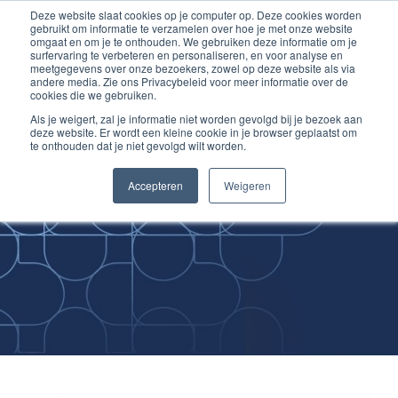
Deze website slaat cookies op je computer op. Deze cookies worden
Ga
Inloggen account
gebruikt om informatie te verzamelen over hoe je met onze website
naar
omgaat en om je te onthouden. We gebruiken deze informatie om je
surfervaring te verbeteren en personaliseren, en voor analyse en
de
meetgegevens over onze bezoekers, zowel op deze website als via
inhoud
andere media. Zie ons Privacybeleid voor meer informatie over de
cookies die we gebruiken.
Als je weigert, zal je informatie niet worden gevolgd bij je bezoek aan
deze website. Er wordt een kleine cookie in je browser geplaatst om
te onthouden dat je niet gevolgd wilt worden.
Improving
Accepteren
Weigeren
Medical Skills