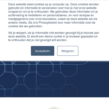
Deze website slaat cookies op je computer op. Deze cookies worden
Ga
Inloggen account
gebruikt om informatie te verzamelen over hoe je met onze website
naar
omgaat en om je te onthouden. We gebruiken deze informatie om je
surfervaring te verbeteren en personaliseren, en voor analyse en
de
meetgegevens over onze bezoekers, zowel op deze website als via
inhoud
andere media. Zie ons Privacybeleid voor meer informatie over de
cookies die we gebruiken.
Als je weigert, zal je informatie niet worden gevolgd bij je bezoek aan
deze website. Er wordt een kleine cookie in je browser geplaatst om
te onthouden dat je niet gevolgd wilt worden.
Improving
Accepteren
Weigeren
Medical Skills