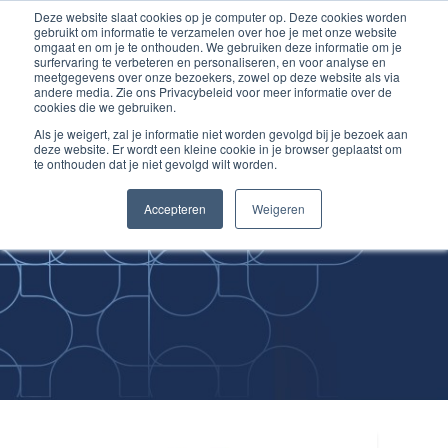
Deze website slaat cookies op je computer op. Deze cookies worden
Ga
Inloggen account
gebruikt om informatie te verzamelen over hoe je met onze website
naar
omgaat en om je te onthouden. We gebruiken deze informatie om je
surfervaring te verbeteren en personaliseren, en voor analyse en
de
meetgegevens over onze bezoekers, zowel op deze website als via
inhoud
andere media. Zie ons Privacybeleid voor meer informatie over de
cookies die we gebruiken.
Als je weigert, zal je informatie niet worden gevolgd bij je bezoek aan
deze website. Er wordt een kleine cookie in je browser geplaatst om
te onthouden dat je niet gevolgd wilt worden.
Improving
Accepteren
Weigeren
Medical Skills