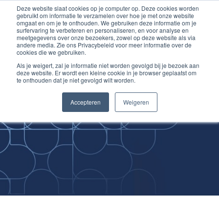
Deze website slaat cookies op je computer op. Deze cookies worden
Ga
Inloggen account
gebruikt om informatie te verzamelen over hoe je met onze website
naar
omgaat en om je te onthouden. We gebruiken deze informatie om je
surfervaring te verbeteren en personaliseren, en voor analyse en
de
meetgegevens over onze bezoekers, zowel op deze website als via
inhoud
andere media. Zie ons Privacybeleid voor meer informatie over de
cookies die we gebruiken.
Als je weigert, zal je informatie niet worden gevolgd bij je bezoek aan
deze website. Er wordt een kleine cookie in je browser geplaatst om
te onthouden dat je niet gevolgd wilt worden.
Improving
Accepteren
Weigeren
Medical Skills