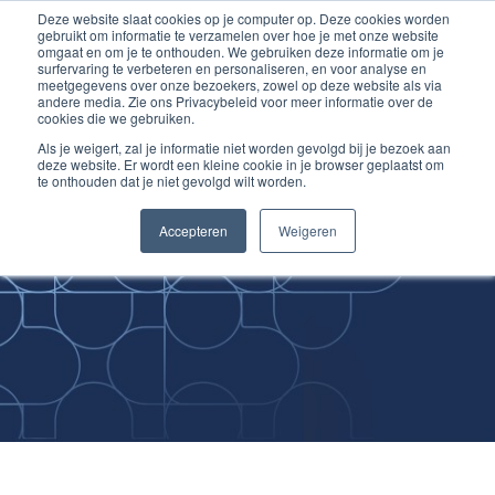
Deze website slaat cookies op je computer op. Deze cookies worden
Ga
Inloggen account
gebruikt om informatie te verzamelen over hoe je met onze website
naar
omgaat en om je te onthouden. We gebruiken deze informatie om je
surfervaring te verbeteren en personaliseren, en voor analyse en
de
meetgegevens over onze bezoekers, zowel op deze website als via
inhoud
andere media. Zie ons Privacybeleid voor meer informatie over de
cookies die we gebruiken.
Als je weigert, zal je informatie niet worden gevolgd bij je bezoek aan
deze website. Er wordt een kleine cookie in je browser geplaatst om
te onthouden dat je niet gevolgd wilt worden.
Improving
Accepteren
Weigeren
Medical Skills