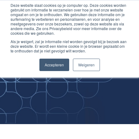
Deze website slaat cookies op je computer op. Deze cookies worden
Ga
Inloggen account
gebruikt om informatie te verzamelen over hoe je met onze website
naar
omgaat en om je te onthouden. We gebruiken deze informatie om je
surfervaring te verbeteren en personaliseren, en voor analyse en
de
meetgegevens over onze bezoekers, zowel op deze website als via
inhoud
andere media. Zie ons Privacybeleid voor meer informatie over de
cookies die we gebruiken.
Als je weigert, zal je informatie niet worden gevolgd bij je bezoek aan
deze website. Er wordt een kleine cookie in je browser geplaatst om
te onthouden dat je niet gevolgd wilt worden.
Improving
Accepteren
Weigeren
Medical Skills