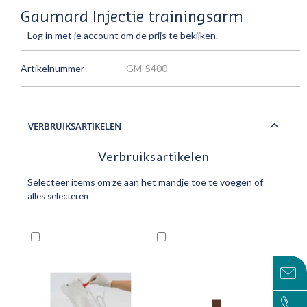
Gaumard Injectie trainingsarm
Log in met je account om de prijs te bekijken.
Artikelnummer
GM-S400
VERBRUIKSARTIKELEN
Verbruiksartikelen
Selecteer items om ze aan het mandje toe te voegen of
alles selecteren
In
In
I
Winkelwagen
Winkelwagen
W