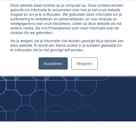
Deze website slaat cookies op je computer op. Deze cookies worden
Ga
Inloggen account
gebruikt om informatie te verzamelen over hoe je met onze website
naar
omgaat en om je te onthouden. We gebruiken deze informatie om je
surfervaring te verbeteren en personaliseren, en voor analyse en
de
meetgegevens over onze bezoekers, zowel op deze website als via
inhoud
andere media. Zie ons Privacybeleid voor meer informatie over de
cookies die we gebruiken.
Als je weigert, zal je informatie niet worden gevolgd bij je bezoek aan
deze website. Er wordt een kleine cookie in je browser geplaatst om
te onthouden dat je niet gevolgd wilt worden.
Improving
Accepteren
Weigeren
Medical Skills