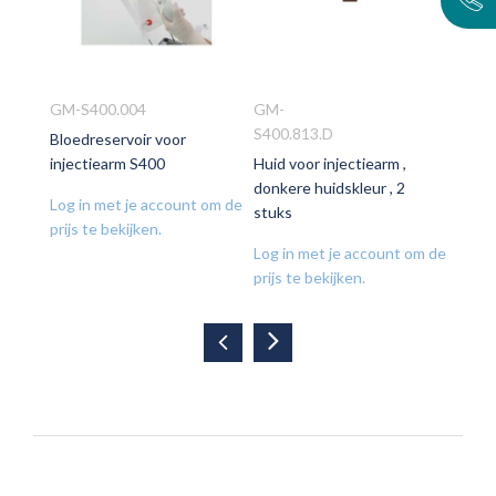
GM-S400.004
GM-
GM-
S400.813.D
S400
Bloedreservoir voor
VOEG
VOEG
injectiearm S400
Huid voor injectiearm ,
Huid 
TOE
TOE
donkere huidskleur , 2
mediu
AAN
AAN
Log in met je account om de
stuks
VERLANGLIJST
VERLANGLIJST
prijs te bekijken.
Log i
Log in met je account om de
prijs 
prijs te bekijken.