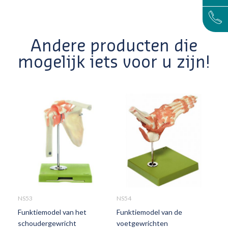
Andere producten die
mogelijk iets voor u zijn!
NS53
NS54
NS5
Funktiemodel van het
Funktiemodel van de
Fun
schoudergewricht
voetgewrichten
en 