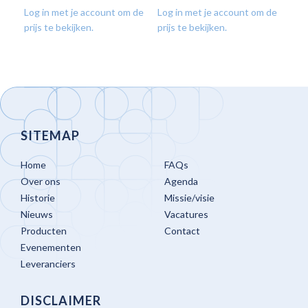
Log in met je account om de
Log in met je account om de
Log
prijs te bekijken.
prijs te bekijken.
prij
SITEMAP
Home
FAQs
Over ons
Agenda
Historie
Missie/visie
Nieuws
Vacatures
Producten
Contact
Evenementen
Leveranciers
DISCLAIMER