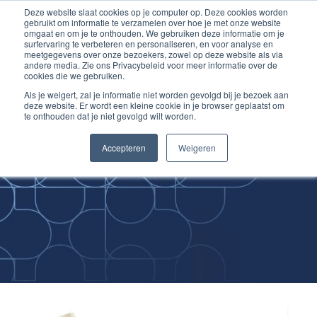
Deze website slaat cookies op je computer op. Deze cookies worden
Ga
Inloggen account
gebruikt om informatie te verzamelen over hoe je met onze website
naar
omgaat en om je te onthouden. We gebruiken deze informatie om je
surfervaring te verbeteren en personaliseren, en voor analyse en
de
meetgegevens over onze bezoekers, zowel op deze website als via
inhoud
andere media. Zie ons Privacybeleid voor meer informatie over de
cookies die we gebruiken.
Als je weigert, zal je informatie niet worden gevolgd bij je bezoek aan
deze website. Er wordt een kleine cookie in je browser geplaatst om
te onthouden dat je niet gevolgd wilt worden.
Improving
Accepteren
Weigeren
Medical Skills