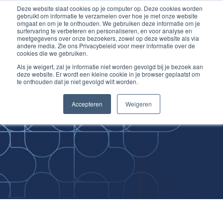
Deze website slaat cookies op je computer op. Deze cookies worden
Ga
Inloggen account
gebruikt om informatie te verzamelen over hoe je met onze website
naar
omgaat en om je te onthouden. We gebruiken deze informatie om je
surfervaring te verbeteren en personaliseren, en voor analyse en
de
meetgegevens over onze bezoekers, zowel op deze website als via
inhoud
andere media. Zie ons Privacybeleid voor meer informatie over de
cookies die we gebruiken.
Als je weigert, zal je informatie niet worden gevolgd bij je bezoek aan
deze website. Er wordt een kleine cookie in je browser geplaatst om
te onthouden dat je niet gevolgd wilt worden.
Improving
Accepteren
Weigeren
Medical Skills