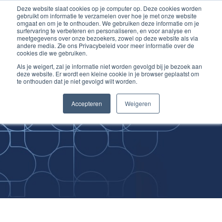
Deze website slaat cookies op je computer op. Deze cookies worden
Ga
Inloggen account
gebruikt om informatie te verzamelen over hoe je met onze website
naar
omgaat en om je te onthouden. We gebruiken deze informatie om je
surfervaring te verbeteren en personaliseren, en voor analyse en
de
meetgegevens over onze bezoekers, zowel op deze website als via
inhoud
andere media. Zie ons Privacybeleid voor meer informatie over de
cookies die we gebruiken.
Als je weigert, zal je informatie niet worden gevolgd bij je bezoek aan
deze website. Er wordt een kleine cookie in je browser geplaatst om
te onthouden dat je niet gevolgd wilt worden.
Improving
Accepteren
Weigeren
Medical Skills