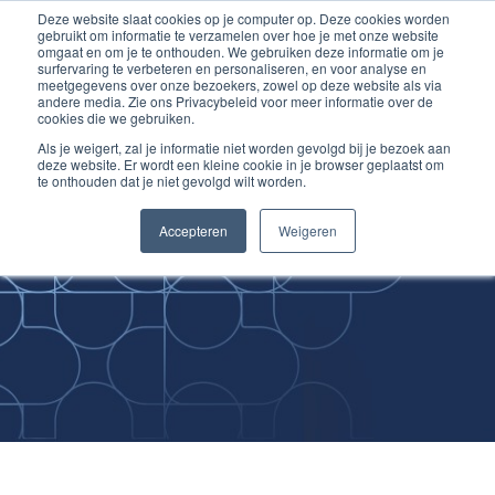
Deze website slaat cookies op je computer op. Deze cookies worden
Ga
Inloggen account
gebruikt om informatie te verzamelen over hoe je met onze website
naar
omgaat en om je te onthouden. We gebruiken deze informatie om je
surfervaring te verbeteren en personaliseren, en voor analyse en
de
meetgegevens over onze bezoekers, zowel op deze website als via
inhoud
andere media. Zie ons Privacybeleid voor meer informatie over de
cookies die we gebruiken.
Als je weigert, zal je informatie niet worden gevolgd bij je bezoek aan
deze website. Er wordt een kleine cookie in je browser geplaatst om
te onthouden dat je niet gevolgd wilt worden.
Improving
Accepteren
Weigeren
Medical Skills