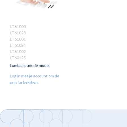
LT61000
LT61023
VOEG
LT61001
TOE
LT61024
AAN
LT61002
VERLANGLIJST
LT60125
Lumbaalpunctie model
Log in met je account om de
prijs te bekijken.