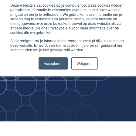
Deze website slaat cookies op je computer op. Deze cookies worden
Ga
Inloggen account
gebruikt om informatie te verzamelen over hoe je met onze website
naar
omgaat en om je te onthouden. We gebruiken deze informatie om je
surfervaring te verbeteren en personaliseren, en voor analyse en
de
meetgegevens over onze bezoekers, zowel op deze website als via
inhoud
andere media. Zie ons Privacybeleid voor meer informatie over de
cookies die we gebruiken.
Als je weigert, zal je informatie niet worden gevolgd bij je bezoek aan
deze website. Er wordt een kleine cookie in je browser geplaatst om
te onthouden dat je niet gevolgd wilt worden.
Improving
Accepteren
Weigeren
Medical Skills