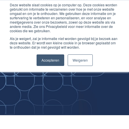
Deze website slaat cookies op je computer op. Deze cookies worden
Ga
Inloggen account
gebruikt om informatie te verzamelen over hoe je met onze website
naar
omgaat en om je te onthouden. We gebruiken deze informatie om je
surfervaring te verbeteren en personaliseren, en voor analyse en
de
meetgegevens over onze bezoekers, zowel op deze website als via
inhoud
andere media. Zie ons Privacybeleid voor meer informatie over de
cookies die we gebruiken.
Als je weigert, zal je informatie niet worden gevolgd bij je bezoek aan
deze website. Er wordt een kleine cookie in je browser geplaatst om
te onthouden dat je niet gevolgd wilt worden.
Improving
Accepteren
Weigeren
Medical Skills