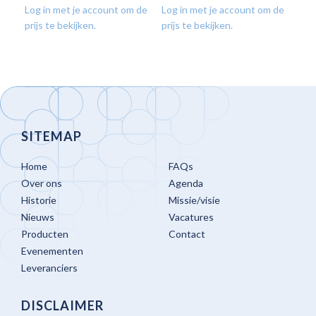
Log in met je account om de
Log in met je account om de
Log
prijs te bekijken.
prijs te bekijken.
prij
SITEMAP
Home
FAQs
Over ons
Agenda
Historie
Missie/visie
Nieuws
Vacatures
Producten
Contact
Evenementen
Leveranciers
DISCLAIMER