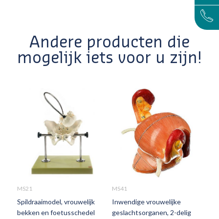
Andere producten die
mogelijk iets voor u zijn!
MS21
MS41
MS4
Spildraaimodel, vrouwelijk
Inwendige vrouwelijke
Ute
bekken en foetusschedel
geslachtsorganen, 2-delig
wee