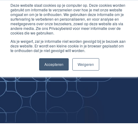
Deze website slaat cookies op je computer op. Deze cookies worden
Ga
Inloggen account
gebruikt om informatie te verzamelen over hoe je met onze website
naar
omgaat en om je te onthouden. We gebruiken deze informatie om je
surfervaring te verbeteren en personaliseren, en voor analyse en
de
meetgegevens over onze bezoekers, zowel op deze website als via
inhoud
andere media. Zie ons Privacybeleid voor meer informatie over de
cookies die we gebruiken.
Als je weigert, zal je informatie niet worden gevolgd bij je bezoek aan
deze website. Er wordt een kleine cookie in je browser geplaatst om
te onthouden dat je niet gevolgd wilt worden.
Improving
Accepteren
Weigeren
Medical Skills