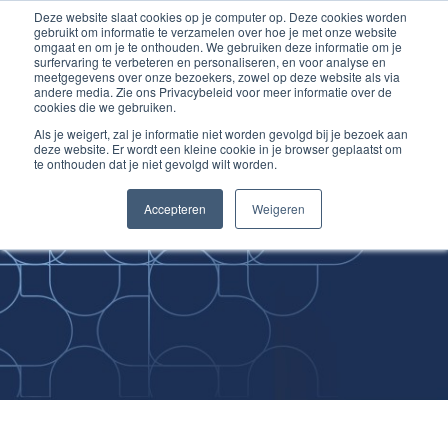
Deze website slaat cookies op je computer op. Deze cookies worden
Ga
Inloggen account
gebruikt om informatie te verzamelen over hoe je met onze website
naar
omgaat en om je te onthouden. We gebruiken deze informatie om je
surfervaring te verbeteren en personaliseren, en voor analyse en
de
meetgegevens over onze bezoekers, zowel op deze website als via
inhoud
andere media. Zie ons Privacybeleid voor meer informatie over de
cookies die we gebruiken.
Als je weigert, zal je informatie niet worden gevolgd bij je bezoek aan
deze website. Er wordt een kleine cookie in je browser geplaatst om
te onthouden dat je niet gevolgd wilt worden.
Improving
Accepteren
Weigeren
Medical Skills