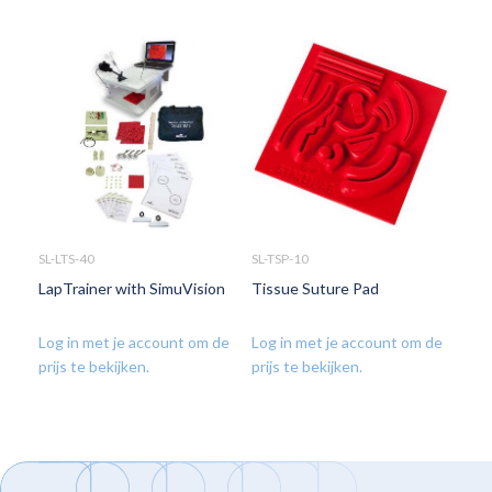
SL-LTS-40
SL-TSP-10
SL-S
LapTrainer with SimuVision
Tissue Suture Pad
Sub
Log in met je account om de
Log in met je account om de
Log
prijs te bekijken.
prijs te bekijken.
prij