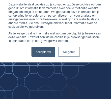
Deze website slaat cookies op je computer op. Deze cookies worden
Ga
Inloggen account
gebruikt om informatie te verzamelen over hoe je met onze website
naar
omgaat en om je te onthouden. We gebruiken deze informatie om je
surfervaring te verbeteren en personaliseren, en voor analyse en
de
meetgegevens over onze bezoekers, zowel op deze website als via
inhoud
andere media. Zie ons Privacybeleid voor meer informatie over de
cookies die we gebruiken.
Als je weigert, zal je informatie niet worden gevolgd bij je bezoek aan
deze website. Er wordt een kleine cookie in je browser geplaatst om
te onthouden dat je niet gevolgd wilt worden.
Improving
Accepteren
Weigeren
Medical Skills