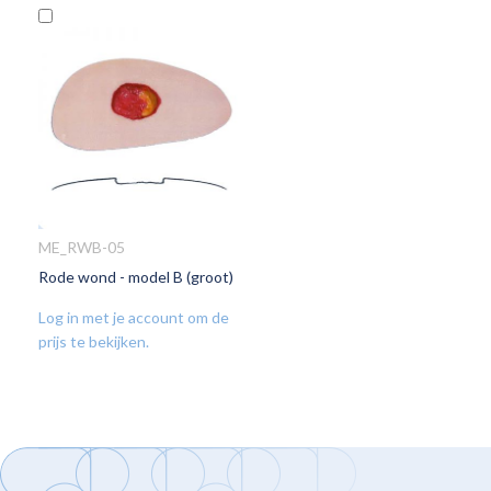
In
Winkelwagen
ME_RWB-05
Rode wond - model B (groot)
VOEG
TOE
Log in met je account om de
AAN
prijs te bekijken.
VERLANGLIJST