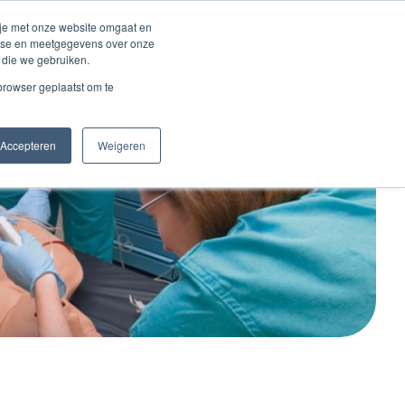
Inloggen account
 je met onze website omgaat en
alyse en meetgegevens over onze
 die we gebruiken.
Contact
 browser geplaatst om te
Accepteren
Weigeren