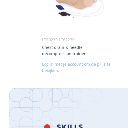
LT60230 LT61230
Chest drain & needle
VOEG
decompression trainer
TOE
AAN
Log in met je account om de prijs te
VERLANGLIJST
bekijken.