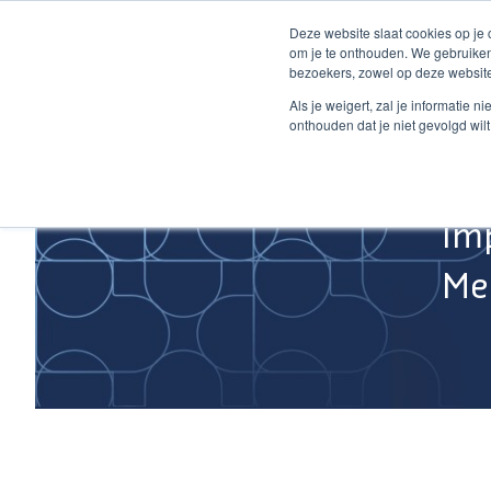
Ga
Deze website slaat cookies op je
naar
om je te onthouden. We gebruiken
de
bezoekers, zowel op deze website
inhoud
Home
Als je weigert, zal je informatie 
onthouden dat je niet gevolgd wil
Im
Med