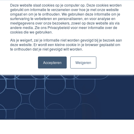
Deze website slaat cookies op je computer op. Deze cookies worden
Ga
Inloggen account
gebruikt om informatie te verzamelen over hoe je met onze website
naar
omgaat en om je te onthouden. We gebruiken deze informatie om je
surfervaring te verbeteren en personaliseren, en voor analyse en
de
meetgegevens over onze bezoekers, zowel op deze website als via
inhoud
andere media. Zie ons Privacybeleid voor meer informatie over de
cookies die we gebruiken.
Als je weigert, zal je informatie niet worden gevolgd bij je bezoek aan
deze website. Er wordt een kleine cookie in je browser geplaatst om
te onthouden dat je niet gevolgd wilt worden.
Improving
Accepteren
Weigeren
Medical Skills