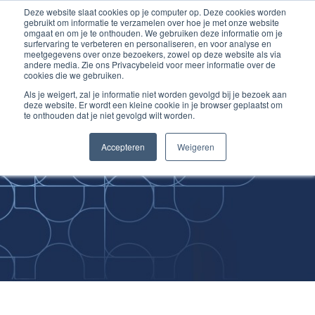
Deze website slaat cookies op je computer op. Deze cookies worden
Ga
Inloggen account
gebruikt om informatie te verzamelen over hoe je met onze website
naar
omgaat en om je te onthouden. We gebruiken deze informatie om je
surfervaring te verbeteren en personaliseren, en voor analyse en
de
meetgegevens over onze bezoekers, zowel op deze website als via
inhoud
andere media. Zie ons Privacybeleid voor meer informatie over de
cookies die we gebruiken.
Als je weigert, zal je informatie niet worden gevolgd bij je bezoek aan
deze website. Er wordt een kleine cookie in je browser geplaatst om
te onthouden dat je niet gevolgd wilt worden.
Improving
Accepteren
Weigeren
Medical Skills