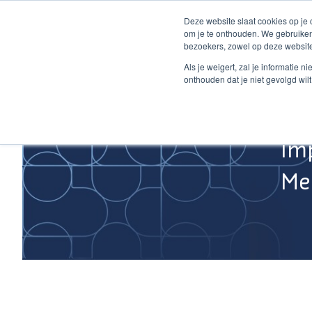
Ga
Deze website slaat cookies op je
naar
om je te onthouden. We gebruiken
de
bezoekers, zowel op deze website
inhoud
Home
Als je weigert, zal je informatie 
onthouden dat je niet gevolgd wil
Im
Med