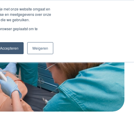
Inloggen account
 je met onze website omgaat en
alyse en meetgegevens over onze
 die we gebruiken.
Contact
 browser geplaatst om te
Accepteren
Weigeren