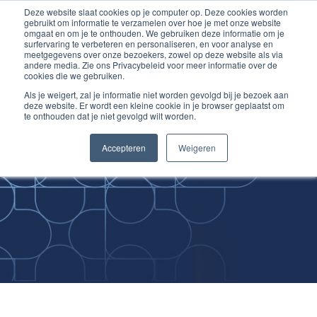
Deze website slaat cookies op je computer op. Deze cookies worden
Ga
Inloggen account
gebruikt om informatie te verzamelen over hoe je met onze website
naar
omgaat en om je te onthouden. We gebruiken deze informatie om je
surfervaring te verbeteren en personaliseren, en voor analyse en
de
meetgegevens over onze bezoekers, zowel op deze website als via
inhoud
andere media. Zie ons Privacybeleid voor meer informatie over de
cookies die we gebruiken.
Als je weigert, zal je informatie niet worden gevolgd bij je bezoek aan
deze website. Er wordt een kleine cookie in je browser geplaatst om
te onthouden dat je niet gevolgd wilt worden.
Improving
Accepteren
Weigeren
Medical Skills