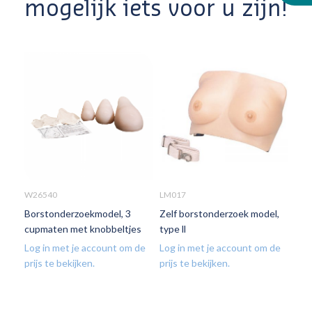
mogelijk iets voor u zijn!
W26540
LM017
LM0
Borstonderzoekmodel, 3
Zelf borstonderzoek model,
Bor
cupmaten met knobbeltjes
type ll
ond
Log in met je account om de
Log in met je account om de
Log
prijs te bekijken.
prijs te bekijken.
prij