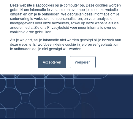
Deze website slaat cookies op je computer op. Deze cookies worden
Ga
Inloggen account
gebruikt om informatie te verzamelen over hoe je met onze website
naar
omgaat en om je te onthouden. We gebruiken deze informatie om je
surfervaring te verbeteren en personaliseren, en voor analyse en
de
meetgegevens over onze bezoekers, zowel op deze website als via
inhoud
andere media. Zie ons Privacybeleid voor meer informatie over de
cookies die we gebruiken.
Als je weigert, zal je informatie niet worden gevolgd bij je bezoek aan
deze website. Er wordt een kleine cookie in je browser geplaatst om
te onthouden dat je niet gevolgd wilt worden.
Improving
Accepteren
Weigeren
Medical Skills