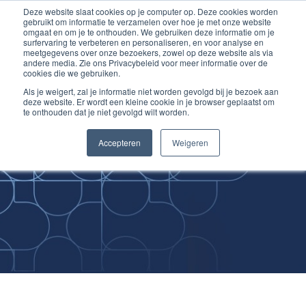
Deze website slaat cookies op je computer op. Deze cookies worden
Ga
Inloggen account
gebruikt om informatie te verzamelen over hoe je met onze website
naar
omgaat en om je te onthouden. We gebruiken deze informatie om je
surfervaring te verbeteren en personaliseren, en voor analyse en
de
meetgegevens over onze bezoekers, zowel op deze website als via
inhoud
andere media. Zie ons Privacybeleid voor meer informatie over de
cookies die we gebruiken.
Als je weigert, zal je informatie niet worden gevolgd bij je bezoek aan
deze website. Er wordt een kleine cookie in je browser geplaatst om
te onthouden dat je niet gevolgd wilt worden.
Improving
Accepteren
Weigeren
Medical Skills