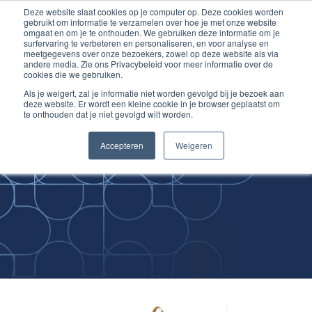
Deze website slaat cookies op je computer op. Deze cookies worden
Ga
Inloggen account
gebruikt om informatie te verzamelen over hoe je met onze website
naar
omgaat en om je te onthouden. We gebruiken deze informatie om je
surfervaring te verbeteren en personaliseren, en voor analyse en
de
meetgegevens over onze bezoekers, zowel op deze website als via
inhoud
andere media. Zie ons Privacybeleid voor meer informatie over de
cookies die we gebruiken.
Als je weigert, zal je informatie niet worden gevolgd bij je bezoek aan
deze website. Er wordt een kleine cookie in je browser geplaatst om
te onthouden dat je niet gevolgd wilt worden.
Improving
Accepteren
Weigeren
Medical Skills