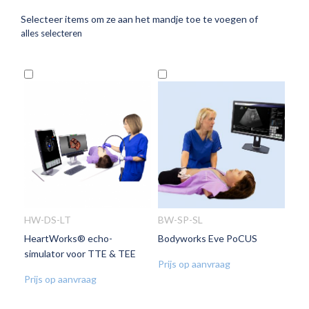
Selecteer items om ze aan het mandje toe te voegen of
alles selecteren
In
In
Winkelwagen
Winkelwagen
HW-DS-LT
BW-SP-SL
HeartWorks® echo-
Bodyworks Eve PoCUS
VOEG
VOEG
simulator voor TTE & TEE
TOE
TOE
Prijs op aanvraag
AAN
AAN
Prijs op aanvraag
VERLANGLIJST
VERLANGLIJST