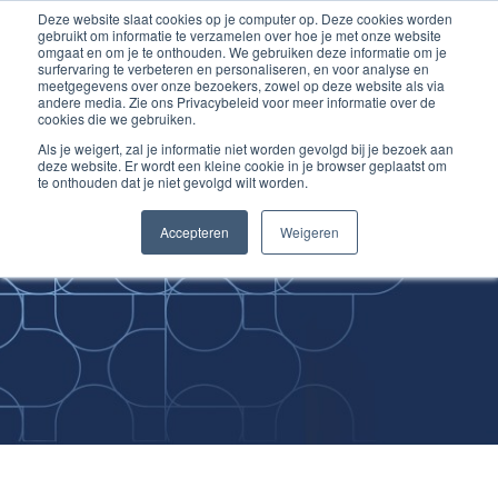
Deze website slaat cookies op je computer op. Deze cookies worden
Ga
Inloggen account
gebruikt om informatie te verzamelen over hoe je met onze website
naar
omgaat en om je te onthouden. We gebruiken deze informatie om je
surfervaring te verbeteren en personaliseren, en voor analyse en
de
meetgegevens over onze bezoekers, zowel op deze website als via
inhoud
andere media. Zie ons Privacybeleid voor meer informatie over de
cookies die we gebruiken.
Als je weigert, zal je informatie niet worden gevolgd bij je bezoek aan
deze website. Er wordt een kleine cookie in je browser geplaatst om
te onthouden dat je niet gevolgd wilt worden.
Improving
Accepteren
Weigeren
Medical Skills