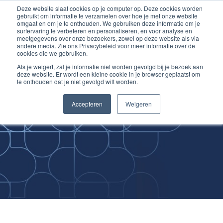
Deze website slaat cookies op je computer op. Deze cookies worden
Ga
Inloggen account
gebruikt om informatie te verzamelen over hoe je met onze website
naar
omgaat en om je te onthouden. We gebruiken deze informatie om je
surfervaring te verbeteren en personaliseren, en voor analyse en
de
meetgegevens over onze bezoekers, zowel op deze website als via
inhoud
andere media. Zie ons Privacybeleid voor meer informatie over de
cookies die we gebruiken.
Als je weigert, zal je informatie niet worden gevolgd bij je bezoek aan
deze website. Er wordt een kleine cookie in je browser geplaatst om
te onthouden dat je niet gevolgd wilt worden.
Improving
Accepteren
Weigeren
Medical Skills