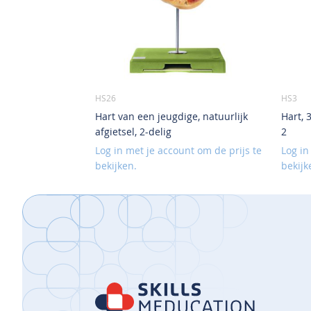
HS26
HS3
Hart van een jeugdige, natuurlijk
Hart, 
afgietsel, 2-delig
2
Log in met je account om de prijs te
Log in
bekijken.
bekijk