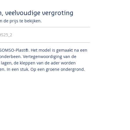
n, veelvoudige vergroting
 de prijs te bekijken.
HS25_2
n SOMSO-Plast®.
Het model is gemaakt na een
 onderbeen.
Vertegenwoordiging van de
e lagen, de kleppen van de ader worden
pen.
In een stuk.
Op een groene ondergrond.