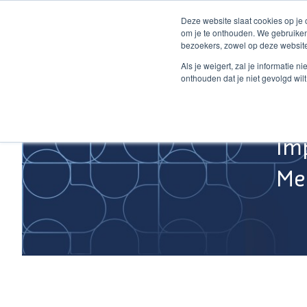
Ga
Deze website slaat cookies op je
naar
om je te onthouden. We gebruiken
de
bezoekers, zowel op deze website
inhoud
Home
Als je weigert, zal je informatie 
onthouden dat je niet gevolgd wil
Im
Med