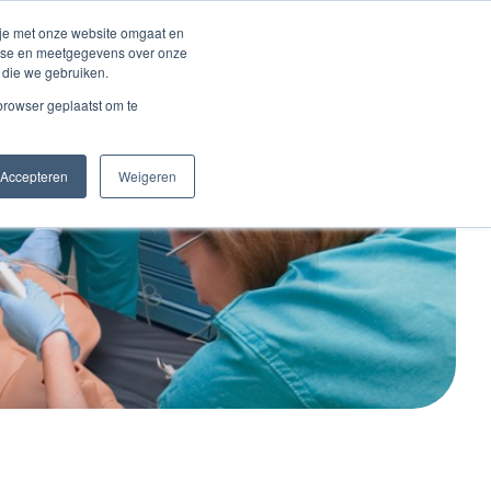
Inloggen account
 je met onze website omgaat en
alyse en meetgegevens over onze
 die we gebruiken.
Contact
 browser geplaatst om te
Accepteren
Weigeren