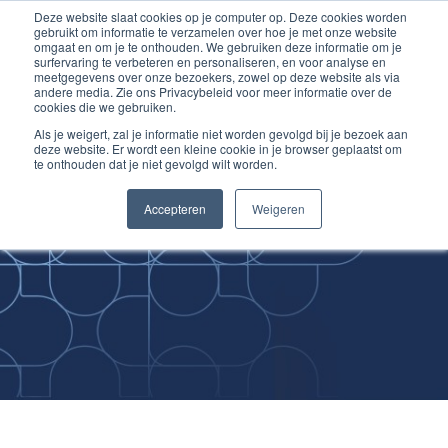
Deze website slaat cookies op je computer op. Deze cookies worden
Ga
Inloggen account
gebruikt om informatie te verzamelen over hoe je met onze website
naar
omgaat en om je te onthouden. We gebruiken deze informatie om je
surfervaring te verbeteren en personaliseren, en voor analyse en
de
meetgegevens over onze bezoekers, zowel op deze website als via
inhoud
andere media. Zie ons Privacybeleid voor meer informatie over de
cookies die we gebruiken.
Als je weigert, zal je informatie niet worden gevolgd bij je bezoek aan
deze website. Er wordt een kleine cookie in je browser geplaatst om
te onthouden dat je niet gevolgd wilt worden.
Improving
Accepteren
Weigeren
Medical Skills