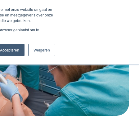
Inloggen account
 je met onze website omgaat en
alyse en meetgegevens over onze
 die we gebruiken.
Contact
 browser geplaatst om te
Accepteren
Weigeren