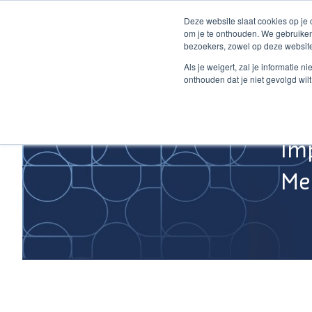
Ga
Deze website slaat cookies op je
naar
om je te onthouden. We gebruiken
de
bezoekers, zowel op deze website
inhoud
Home
Als je weigert, zal je informatie 
onthouden dat je niet gevolgd wil
Im
Med