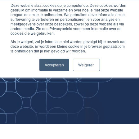
Deze website slaat cookies op je computer op. Deze cookies worden
Ga
Inloggen account
gebruikt om informatie te verzamelen over hoe je met onze website
naar
omgaat en om je te onthouden. We gebruiken deze informatie om je
surfervaring te verbeteren en personaliseren, en voor analyse en
de
meetgegevens over onze bezoekers, zowel op deze website als via
inhoud
andere media. Zie ons Privacybeleid voor meer informatie over de
cookies die we gebruiken.
Als je weigert, zal je informatie niet worden gevolgd bij je bezoek aan
deze website. Er wordt een kleine cookie in je browser geplaatst om
te onthouden dat je niet gevolgd wilt worden.
Improving
Accepteren
Weigeren
Medical Skills