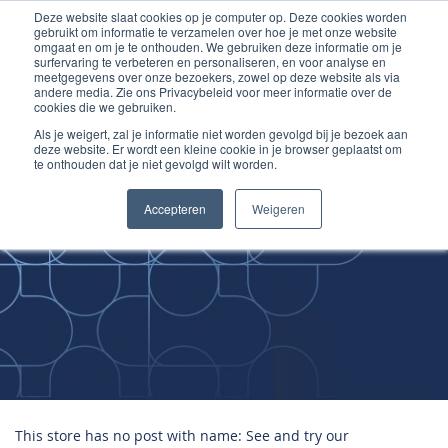
Deze website slaat cookies op je computer op. Deze cookies worden
Ga
Inloggen account
gebruikt om informatie te verzamelen over hoe je met onze website
naar
omgaat en om je te onthouden. We gebruiken deze informatie om je
surfervaring te verbeteren en personaliseren, en voor analyse en
de
meetgegevens over onze bezoekers, zowel op deze website als via
inhoud
andere media. Zie ons Privacybeleid voor meer informatie over de
cookies die we gebruiken.
Als je weigert, zal je informatie niet worden gevolgd bij je bezoek aan
deze website. Er wordt een kleine cookie in je browser geplaatst om
te onthouden dat je niet gevolgd wilt worden.
Improving
Accepteren
Weigeren
Medical Skills
This store has no post with name: See and try our