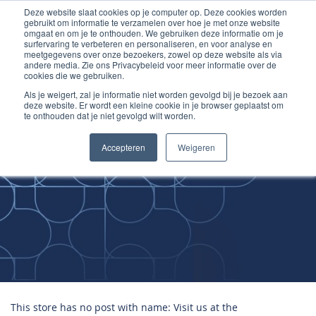
Deze website slaat cookies op je computer op. Deze cookies worden
Ga
Inloggen account
gebruikt om informatie te verzamelen over hoe je met onze website
naar
omgaat en om je te onthouden. We gebruiken deze informatie om je
surfervaring te verbeteren en personaliseren, en voor analyse en
de
meetgegevens over onze bezoekers, zowel op deze website als via
inhoud
andere media. Zie ons Privacybeleid voor meer informatie over de
cookies die we gebruiken.
Als je weigert, zal je informatie niet worden gevolgd bij je bezoek aan
deze website. Er wordt een kleine cookie in je browser geplaatst om
te onthouden dat je niet gevolgd wilt worden.
Improving
Accepteren
Weigeren
Medical Skills
This store has no post with name: Visit us at the