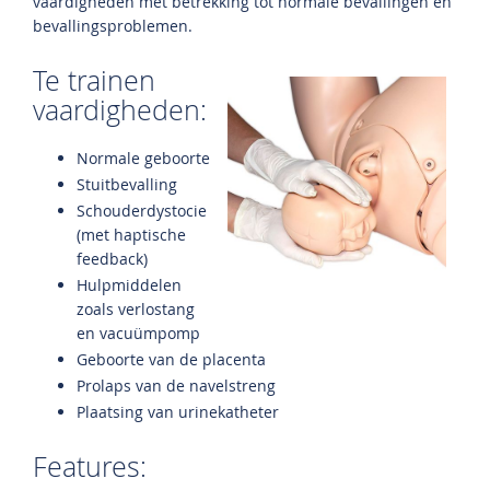
vaardigheden met betrekking tot normale bevallingen en
bevallingsproblemen.
Te trainen
vaardigheden:
Normale geboorte
Stuitbevalling
Schouderdystocie
(met haptische
feedback)
Hulpmiddelen
zoals verlostang
en vacuümpomp
Geboorte van de placenta
Prolaps van de navelstreng
Plaatsing van urinekatheter
Features: