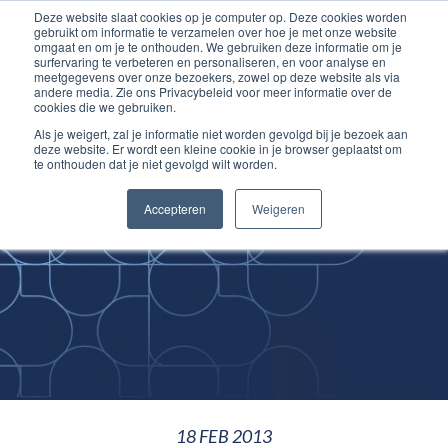
Deze website slaat cookies op je computer op. Deze cookies worden
Ga
Inloggen account
gebruikt om informatie te verzamelen over hoe je met onze website
naar
omgaat en om je te onthouden. We gebruiken deze informatie om je
surfervaring te verbeteren en personaliseren, en voor analyse en
de
meetgegevens over onze bezoekers, zowel op deze website als via
inhoud
andere media. Zie ons Privacybeleid voor meer informatie over de
cookies die we gebruiken.
Als je weigert, zal je informatie niet worden gevolgd bij je bezoek aan
deze website. Er wordt een kleine cookie in je browser geplaatst om
te onthouden dat je niet gevolgd wilt worden.
Improving
Accepteren
Weigeren
Medical Skills
18 FEB 2013