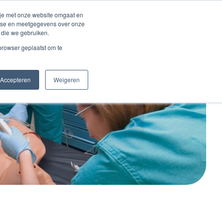
Inloggen account
 je met onze website omgaat en
alyse en meetgegevens over onze
 die we gebruiken.
Contact
 browser geplaatst om te
Accepteren
Weigeren