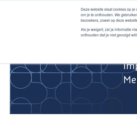
Ga
Deze website slaat cookies op je
naar
om je te onthouden. We gebruiken
de
bezoekers, zowel op deze website
inhoud
Home
Als je weigert, zal je informatie 
onthouden dat je niet gevolgd wil
Im
Med