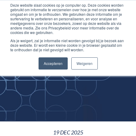
Deze website slaat cookies op je computer op. Deze cookies worden
Ga
Inloggen account
gebruikt om informatie te verzamelen over hoe je met onze website
naar
omgaat en om je te onthouden. We gebruiken deze informatie om je
surfervaring te verbeteren en personaliseren, en voor analyse en
de
meetgegevens over onze bezoekers, zowel op deze website als via
inhoud
andere media. Zie ons Privacybeleid voor meer informatie over de
cookies die we gebruiken.
Als je weigert, zal je informatie niet worden gevolgd bij je bezoek aan
deze website. Er wordt een kleine cookie in je browser geplaatst om
te onthouden dat je niet gevolgd wilt worden.
Improving
Accepteren
Weigeren
Medical Skills
19 DEC 2025