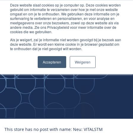
Deze website slaat cookies op je computer op. Deze cookies worden
Ga
Inloggen account
gebruikt om informatie te verzamelen over hoe je met onze website
naar
omgaat en om je te onthouden. We gebruiken deze informatie om je
surfervaring te verbeteren en personaliseren, en voor analyse en
de
meetgegevens over onze bezoekers, zowel op deze website als via
inhoud
andere media. Zie ons Privacybeleid voor meer informatie over de
cookies die we gebruiken.
Als je weigert, zal je informatie niet worden gevolgd bij je bezoek aan
deze website. Er wordt een kleine cookie in je browser geplaatst om
te onthouden dat je niet gevolgd wilt worden.
Improving
Accepteren
Weigeren
Medical Skills
This store has no post with name: Neu: VITALSTM