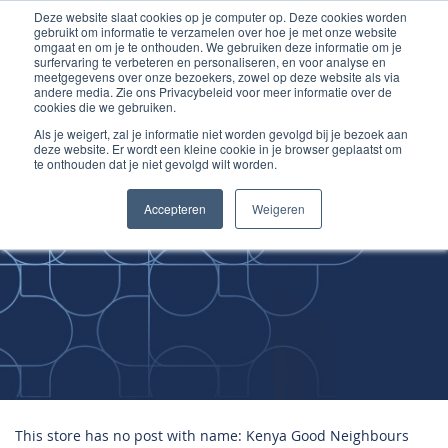
Deze website slaat cookies op je computer op. Deze cookies worden
Ga
Inloggen account
gebruikt om informatie te verzamelen over hoe je met onze website
naar
omgaat en om je te onthouden. We gebruiken deze informatie om je
surfervaring te verbeteren en personaliseren, en voor analyse en
de
meetgegevens over onze bezoekers, zowel op deze website als via
inhoud
andere media. Zie ons Privacybeleid voor meer informatie over de
cookies die we gebruiken.
Als je weigert, zal je informatie niet worden gevolgd bij je bezoek aan
deze website. Er wordt een kleine cookie in je browser geplaatst om
te onthouden dat je niet gevolgd wilt worden.
Improving
Accepteren
Weigeren
Medical Skills
This store has no post with name: Kenya Good Neighbours