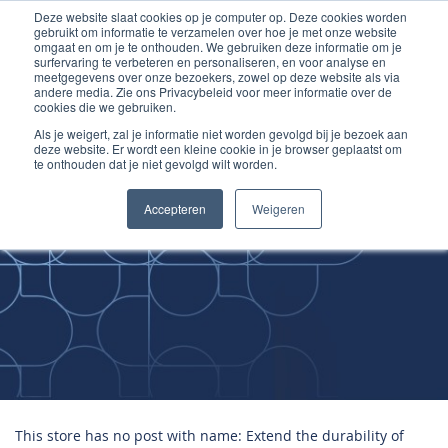
Deze website slaat cookies op je computer op. Deze cookies worden
Ga
Inloggen account
gebruikt om informatie te verzamelen over hoe je met onze website
naar
omgaat en om je te onthouden. We gebruiken deze informatie om je
surfervaring te verbeteren en personaliseren, en voor analyse en
de
meetgegevens over onze bezoekers, zowel op deze website als via
inhoud
andere media. Zie ons Privacybeleid voor meer informatie over de
cookies die we gebruiken.
Als je weigert, zal je informatie niet worden gevolgd bij je bezoek aan
deze website. Er wordt een kleine cookie in je browser geplaatst om
te onthouden dat je niet gevolgd wilt worden.
Improving
Accepteren
Weigeren
Medical Skills
This store has no post with name: Extend the durability of