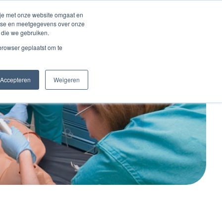
Inloggen account
 je met onze website omgaat en
alyse en meetgegevens over onze
 die we gebruiken.
Contact
 browser geplaatst om te
Accepteren
Weigeren