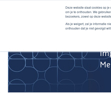
Ga
Deze website slaat cookies op je
naar
om je te onthouden. We gebruiken
de
bezoekers, zowel op deze website
inhoud
Home
Als je weigert, zal je informatie 
onthouden dat je niet gevolgd wil
Im
Med